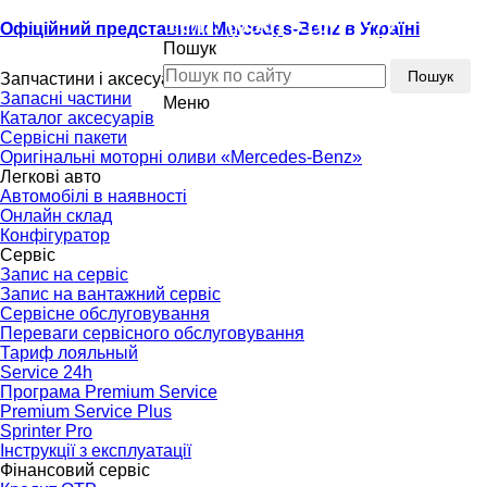
Тел.:
(096) 510-77-77
Офіційний представник Mercedes-Benz в Україні
Пошук
Тел.:
(096) 510-77-77
Пошук
Запчастини і аксесуари
Запасні частини
Меню
Каталог аксесуарів
Сервісні пакети
Оригінальні моторні оливи «Mercedes-Benz»
Легкові авто
Автомобілі в наявності
Онлайн склад
Конфігуратор
Сервіс
Запис на сервіс
Запис на вантажний сервіс
Сервісне обслуговування
Переваги сервісного обслуговування
Тариф лояльный
Service 24h
Програма Premium Service
Premium Service Plus
Sprinter Pro
Інструкції з експлуатації
Фінансовий сервіс