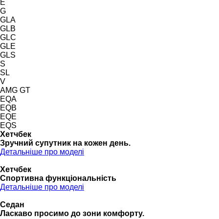
E
G
GLA
GLB
GLC
GLE
GLS
S
SL
V
AMG GT
EQA
EQB
EQE
EQS
Хетчбек
Зручний супутник на кожен день.
Детальніше про моделі
Хетчбек
Спортивна функціональність
Детальніше про моделі
Седан
Ласкаво просимо до зони комфорту.