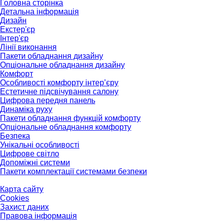
Головна сторінка
Детальна інформація
Дизайн
Екстер'єр
Інтер'єр
Лінії виконання
Пакети обладнання дизайну
Опціональне обладнання дизайну
Комфорт
Особливості комфорту інтер’єру
Естетичне підсвічування салону
Цифрова передня панель
Динаміка руху
Пакети обладнання функцій комфорту
Опціональне обладнання комфорту
Безпека
Унікальні особливості
Цифрове світло
Допоміжні системи
Пакети комплектації системами безпеки
Карта сайту
Cookies
Захист даних
Правова інформація