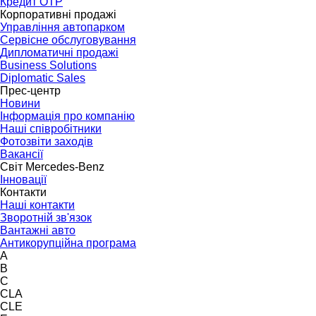
Кредит OTP
Корпоративні продажі
Управління автопарком
Сервісне обслуговування
Дипломатичні продажі
Business Solutions
Diplomatic Sales
Прес-центр
Новини
Інформація про компанію
Наші співробітники
Фотозвіти заходів
Вакансії
Світ Mercedes-Benz
Інновації
Контакти
Наші контакти
Зворотній зв'язок
Вантажні авто
Антикорупційна програма
A
B
C
CLA
CLE