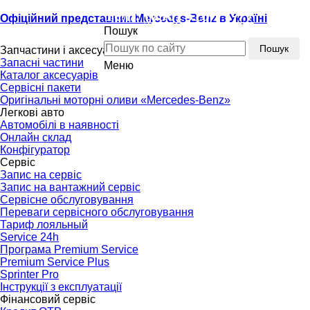
Тел.:
(096) 510-77-77
Офіційний представник Mercedes-Benz в Україні
Пошук
Тел.:
(096) 510-77-77
Пошук
Запчастини і аксесуари
Запасні частини
Меню
Каталог аксесуарів
Сервісні пакети
Оригінальні моторні оливи «Mercedes-Benz»
Легкові авто
Автомобілі в наявності
Онлайн склад
Конфігуратор
Сервіс
Запис на сервіс
Запис на вантажний сервіс
Сервісне обслуговування
Переваги сервісного обслуговування
Тариф лояльный
Service 24h
Програма Premium Service
Premium Service Plus
Sprinter Pro
Інструкції з експлуатації
Фінансовий сервіс