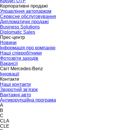
Кредит OTP
Корпоративні продажі
Управління автопарком
Сервісне обслуговування
Дипломатичні продажі
Business Solutions
Diplomatic Sales
Прес-центр
Новини
Інформація про компанію
Наші співробітники
Фотозвіти заходів
Вакансії
Світ Mercedes-Benz
Інновації
Контакти
Наші контакти
Зворотній зв'язок
Вантажні авто
Антикорупційна програма
A
B
C
CLA
CLE