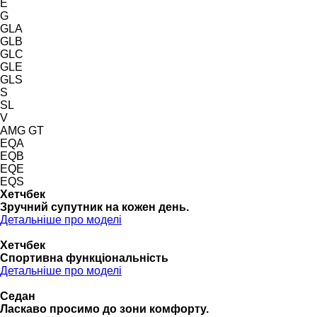
E
G
GLA
GLB
GLC
GLE
GLS
S
SL
V
AMG GT
EQA
EQB
EQE
EQS
Хетчбек
Зручний супутник на кожен день.
Детальніше про моделі
Хетчбек
Спортивна функціональність
Детальніше про моделі
Седан
Ласкаво просимо до зони комфорту.