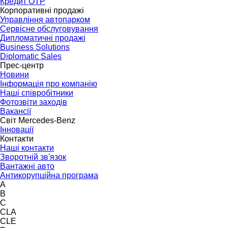
Кредит OTP
Корпоративні продажі
Управління автопарком
Сервісне обслуговування
Дипломатичні продажі
Business Solutions
Diplomatic Sales
Прес-центр
Новини
Інформація про компанію
Наші співробітники
Фотозвіти заходів
Вакансії
Світ Mercedes-Benz
Інновації
Контакти
Наші контакти
Зворотній зв'язок
Вантажні авто
Антикорупційна програма
A
B
C
CLA
CLE