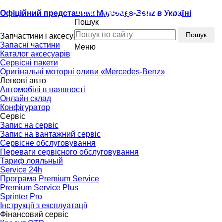
Тел.:
(096) 510-77-77
Офіційний представник Mercedes-Benz в Україні
Пошук
Тел.:
(096) 510-77-77
Пошук
Запчастини і аксесуари
Запасні частини
Меню
Каталог аксесуарів
Сервісні пакети
Оригінальні моторні оливи «Mercedes-Benz»
Легкові авто
Автомобілі в наявності
Онлайн склад
Конфігуратор
Сервіс
Запис на сервіс
Запис на вантажний сервіс
Сервісне обслуговування
Переваги сервісного обслуговування
Тариф лояльный
Service 24h
Програма Premium Service
Premium Service Plus
Sprinter Pro
Інструкції з експлуатації
Фінансовий сервіс