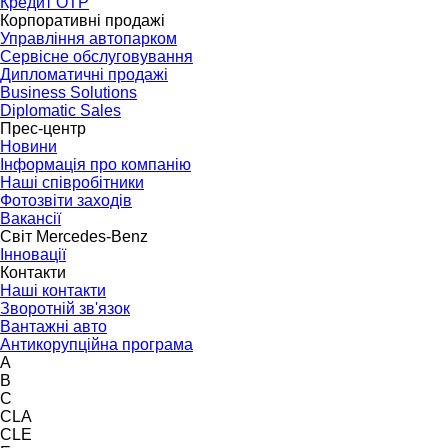
Кредит OTP
Корпоративні продажі
Управління автопарком
Сервісне обслуговування
Дипломатичні продажі
Business Solutions
Diplomatic Sales
Прес-центр
Новини
Інформація про компанію
Наші співробітники
Фотозвіти заходів
Вакансії
Світ Mercedes-Benz
Інновації
Контакти
Наші контакти
Зворотній зв'язок
Вантажні авто
Антикорупційна програма
A
B
C
CLA
CLE