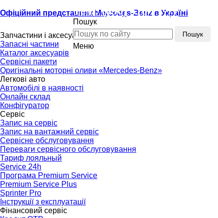
Тел.:
(096) 510-77-77
Офіційний представник Mercedes-Benz в Україні
Пошук
Тел.:
(096) 510-77-77
Пошук
Запчастини і аксесуари
Запасні частини
Меню
Каталог аксесуарів
Сервісні пакети
Оригінальні моторні оливи «Mercedes-Benz»
Легкові авто
Автомобілі в наявності
Онлайн склад
Конфігуратор
Сервіс
Запис на сервіс
Запис на вантажний сервіс
Сервісне обслуговування
Переваги сервісного обслуговування
Тариф лояльный
Service 24h
Програма Premium Service
Premium Service Plus
Sprinter Pro
Інструкції з експлуатації
Фінансовий сервіс