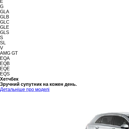
E
G
GLA
GLB
GLC
GLE
GLS
S
SL
V
AMG GT
EQA
EQB
EQE
EQS
Хетчбек
Зручний супутник на кожен день.
Детальніше про моделі