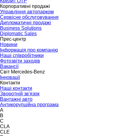
Кредит OTP
Корпоративні продажі
Управління автопарком
Сервісне обслуговування
Дипломатичні продажі
Business Solutions
Diplomatic Sales
Прес-центр
Новини
Інформація про компанію
Наші співробітники
Фотозвіти заходів
Вакансії
Світ Mercedes-Benz
Інновації
Контакти
Наші контакти
Зворотній зв'язок
Вантажні авто
Антикорупційна програма
A
B
C
CLA
CLE