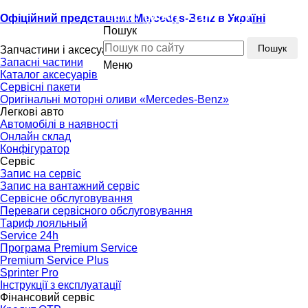
Тел.:
(096) 510-77-77
Офіційний представник Mercedes-Benz в Україні
Пошук
Тел.:
(096) 510-77-77
Пошук
Запчастини і аксесуари
Запасні частини
Меню
Каталог аксесуарів
Сервісні пакети
Оригінальні моторні оливи «Mercedes-Benz»
Легкові авто
Автомобілі в наявності
Онлайн склад
Конфігуратор
Сервіс
Запис на сервіс
Запис на вантажний сервіс
Сервісне обслуговування
Переваги сервісного обслуговування
Тариф лояльный
Service 24h
Програма Premium Service
Premium Service Plus
Sprinter Pro
Інструкції з експлуатації
Фінансовий сервіс