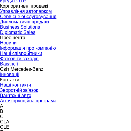
Кредит OTP
Корпоративні продажі
Управління автопарком
Сервісне обслуговування
Дипломатичні продажі
Business Solutions
Diplomatic Sales
Прес-центр
Новини
Інформація про компанію
Наші співробітники
Фотозвіти заходів
Вакансії
Світ Mercedes-Benz
Інновації
Контакти
Наші контакти
Зворотній зв'язок
Вантажні авто
Антикорупційна програма
A
B
C
CLA
CLE