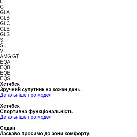
E
G
GLA
GLB
GLC
GLE
GLS
S
SL
V
AMG GT
EQA
EQB
EQE
EQS
Хетчбек
Зручний супутник на кожен день.
Детальніше про моделі
Хетчбек
Спортивна функціональність
Детальніше про моделі
Седан
Ласкаво просимо до зони комфорту.