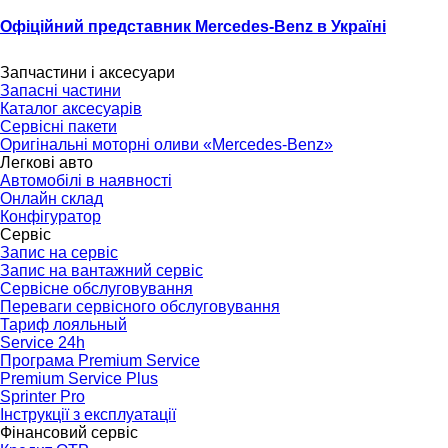
Офіційний представник Mercedes-Benz в Україні
Тел.:
(096) 510-77-77
Запчастини і аксесуари
Запасні частини
Каталог аксесуарів
Сервісні пакети
Оригінальні моторні оливи «Mercedes-Benz»
Легкові авто
Автомобілі в наявності
Онлайн склад
Конфігуратор
Сервіс
Запис на сервіс
Запис на вантажний сервіс
Сервісне обслуговування
Переваги сервісного обслуговування
Тариф лояльный
Service 24h
Програма Premium Service
Premium Service Plus
Sprinter Pro
Інструкції з експлуатації
Фінансовий сервіс