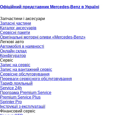
Офіційний представник Mercedes-Benz в Україні
Тел.:
(096) 510-77-77
Запчастини і аксесуари
Запасні частини
Каталог аксесуарів
Сервісні пакети
Оригінальні моторні оливи «Mercedes-Benz»
Легкові авто
Автомобілі в наявності
Онлайн склад
Конфігуратор
Сервіс
Запис на сервіс
Запис на вантажний сервіс
Сервісне обслуговування
Переваги сервісного обслуговування
Тариф лояльный
Service 24h
Програма Premium Service
Premium Service Plus
Sprinter Pro
Інструкції з експлуатації
Фінансовий сервіс