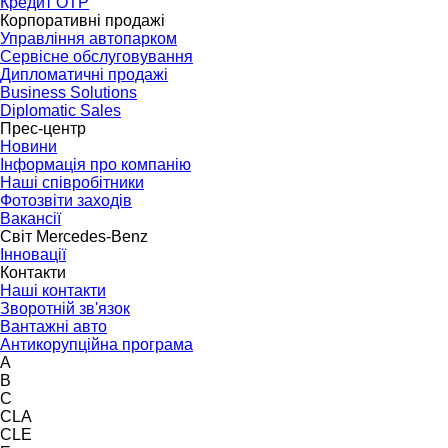
Кредит OTP
Корпоративні продажі
Управління автопарком
Сервісне обслуговування
Дипломатичні продажі
Business Solutions
Diplomatic Sales
Прес-центр
Новини
Інформація про компанію
Наші співробітники
Фотозвіти заходів
Вакансії
Світ Mercedes-Benz
Інновації
Контакти
Наші контакти
Зворотній зв'язок
Вантажні авто
Антикорупційна програма
A
B
C
CLA
CLE