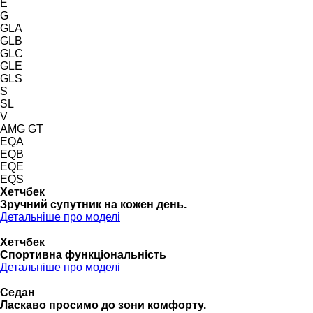
E
G
GLA
GLB
GLC
GLE
GLS
S
SL
V
AMG GT
EQA
EQB
EQE
EQS
Хетчбек
Зручний супутник на кожен день.
Детальніше про моделі
Хетчбек
Спортивна функціональність
Детальніше про моделі
Седан
Ласкаво просимо до зони комфорту.