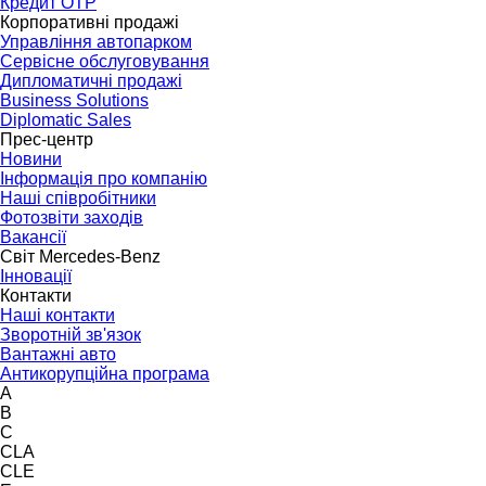
Кредит OTP
Корпоративні продажі
Управління автопарком
Сервісне обслуговування
Дипломатичні продажі
Business Solutions
Diplomatic Sales
Прес-центр
Новини
Інформація про компанію
Наші співробітники
Фотозвіти заходів
Вакансії
Світ Mercedes-Benz
Інновації
Контакти
Наші контакти
Зворотній зв'язок
Вантажні авто
Антикорупційна програма
A
B
C
CLA
CLE