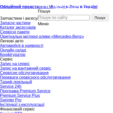
Тел.:
(096) 510-77-77
Офіційний представник Mercedes-Benz в Україні
Пошук
Тел.:
(096) 510-77-77
Пошук
Запчастини і аксесуари
Запасні частини
Меню
Каталог аксесуарів
Сервісні пакети
Оригінальні моторні оливи «Mercedes-Benz»
Легкові авто
Автомобілі в наявності
Онлайн склад
Конфігуратор
Сервіс
Запис на сервіс
Запис на вантажний сервіс
Сервісне обслуговування
Переваги сервісного обслуговування
Тариф лояльный
Service 24h
Програма Premium Service
Premium Service Plus
Sprinter Pro
Інструкції з експлуатації
Фінансовий сервіс