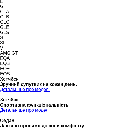
E
G
GLA
GLB
GLC
GLE
GLS
S
SL
V
AMG GT
EQA
EQB
EQE
EQS
Хетчбек
Зручний супутник на кожен день.
Детальніше про моделі
Хетчбек
Спортивна функціональність
Детальніше про моделі
Седан
Ласкаво просимо до зони комфорту.