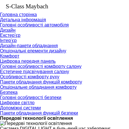
S-Class Maybach
Головна сторінка
Детальна інформація
Головні особливості автомобіля
Дизайн
Екстер'єр
Інтер'єр
Дизайн-пакети обладнання
Опціональні елементи дизайну
Комфорт
Цифрова передня панель
Головні особливості комфорту салону
Естетичне підсвічування салону
Особливості комфорту руху
Пакети обладнання функцій комфорту
Опціональне обладнання комфорту
Безпека
Головні особливості безпеки
Цифрове світло
Допоміжні системи
Пакети обладнання функцій безпеки
Передові технології освітлення
Система DIGITAL LIGHT в будь-який час забезпечує