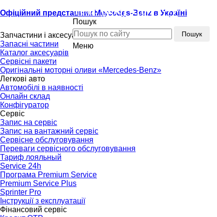
Тел.:
(096) 510-77-77
Офіційний представник Mercedes-Benz в Україні
Пошук
Тел.:
(096) 510-77-77
Пошук
Запчастини і аксесуари
Запасні частини
Меню
Каталог аксесуарів
Сервісні пакети
Оригінальні моторні оливи «Mercedes-Benz»
Легкові авто
Автомобілі в наявності
Онлайн склад
Конфігуратор
Сервіс
Запис на сервіс
Запис на вантажний сервіс
Сервісне обслуговування
Переваги сервісного обслуговування
Тариф лояльный
Service 24h
Програма Premium Service
Premium Service Plus
Sprinter Pro
Інструкції з експлуатації
Фінансовий сервіс