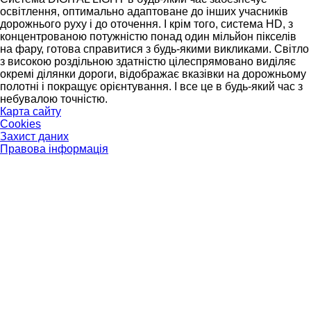
освітлення, оптимально адаптоване до інших учасників
дорожнього руху і до оточення. І крім того, система HD, з
концентрованою потужністю понад один мільйон пікселів
на фару, готова справитися з будь-якими викликами. Світло
з високою роздільною здатністю цілеспрямовано виділяє
окремі ділянки дороги, відображає вказівки на дорожньому
полотні і покращує орієнтування. І все це в будь-який час з
небувалою точністю.
Карта сайту
Cookies
Захист даних
Правова інформація