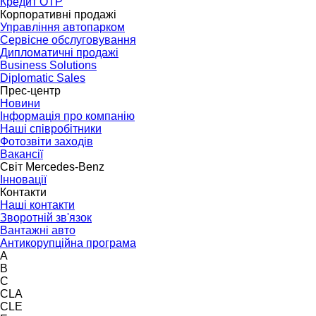
Кредит OTP
Корпоративні продажі
Управління автопарком
Сервісне обслуговування
Дипломатичні продажі
Business Solutions
Diplomatic Sales
Прес-центр
Новини
Інформація про компанію
Наші співробітники
Фотозвіти заходів
Вакансії
Світ Mercedes-Benz
Інновації
Контакти
Наші контакти
Зворотній зв'язок
Вантажні авто
Антикорупційна програма
A
B
C
CLA
CLE