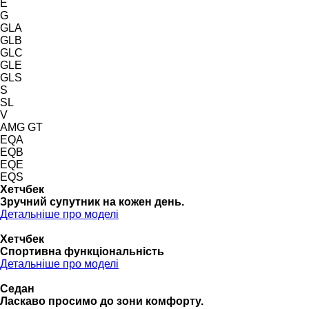
E
G
GLA
GLB
GLC
GLE
GLS
S
SL
V
AMG GT
EQA
EQB
EQE
EQS
Хетчбек
Зручний супутник на кожен день.
Детальніше про моделі
Хетчбек
Спортивна функціональність
Детальніше про моделі
Седан
Ласкаво просимо до зони комфорту.