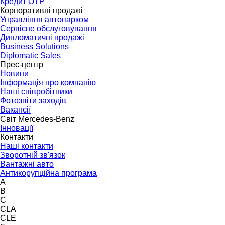
Кредит OTP
Корпоративні продажі
Управління автопарком
Сервісне обслуговування
Дипломатичні продажі
Business Solutions
Diplomatic Sales
Прес-центр
Новини
Інформація про компанію
Наші співробітники
Фотозвіти заходів
Вакансії
Світ Mercedes-Benz
Інновації
Контакти
Наші контакти
Зворотній зв'язок
Вантажні авто
Антикорупційна програма
A
B
C
CLA
CLE