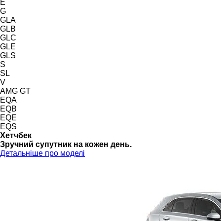
E
G
GLA
GLB
GLC
GLE
GLS
S
SL
V
AMG GT
EQA
EQB
EQE
EQS
Хетчбек
Зручний супутник на кожен день.
Детальніше про моделі