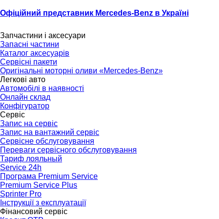
Офіційний представник Mercedes-Benz в Україні
Тел.:
(096) 510-77-77
Запчастини і аксесуари
Запасні частини
Каталог аксесуарів
Сервісні пакети
Оригінальні моторні оливи «Mercedes-Benz»
Легкові авто
Автомобілі в наявності
Онлайн склад
Конфігуратор
Сервіс
Запис на сервіс
Запис на вантажний сервіс
Сервісне обслуговування
Переваги сервісного обслуговування
Тариф лояльный
Service 24h
Програма Premium Service
Premium Service Plus
Sprinter Pro
Інструкції з експлуатації
Фінансовий сервіс