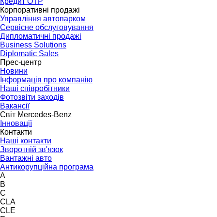
Кредит OTP
Корпоративні продажі
Управління автопарком
Сервісне обслуговування
Дипломатичні продажі
Business Solutions
Diplomatic Sales
Прес-центр
Новини
Інформація про компанію
Наші співробітники
Фотозвіти заходів
Вакансії
Світ Mercedes-Benz
Інновації
Контакти
Наші контакти
Зворотній зв'язок
Вантажні авто
Антикорупційна програма
A
B
C
CLA
CLE