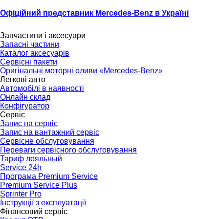
Офіційний представник Mercedes-Benz в Україні
Тел.:
(096) 510-77-77
Запчастини і аксесуари
Запасні частини
Каталог аксесуарів
Сервісні пакети
Оригінальні моторні оливи «Mercedes-Benz»
Легкові авто
Автомобілі в наявності
Онлайн склад
Конфігуратор
Сервіс
Запис на сервіс
Запис на вантажний сервіс
Сервісне обслуговування
Переваги сервісного обслуговування
Тариф лояльный
Service 24h
Програма Premium Service
Premium Service Plus
Sprinter Pro
Інструкції з експлуатації
Фінансовий сервіс