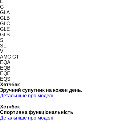
E
G
GLA
GLB
GLC
GLE
GLS
S
SL
V
AMG GT
EQA
EQB
EQE
EQS
Хетчбек
Зручний супутник на кожен день.
Детальніше про моделі
Хетчбек
Спортивна функціональність
Детальніше про моделі